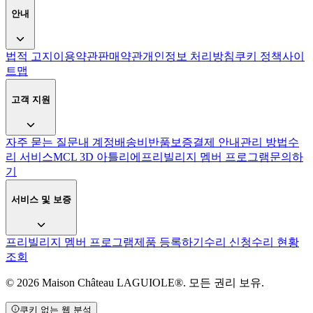
안내
법적 고지
이용약관
판매약관
개인정보 처리방침
쿠키 정책
사이
트맵
고객 지원
자주 묻는 질문
내 계정
배송비
반품
보증
결제 안내
관리 방법
수
리 서비스
MCL 3D 아틀리에
프리빌리지 멤버 프로그램
문의하
기
서비스 및 보증
프리빌리지 멤버 프로그램
제품 등록하기
수리 신청
수리 현황
조회
© 2026 Maison Château LAGUIOLE®. 모든 권리 보유.
쿠키 없는 웹 분석