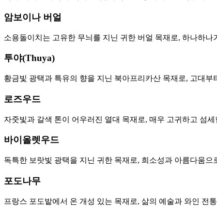
암보이나 버얼
소용돌이치는 고유한 무늬를 지닌 귀한 버얼 목재로, 하나하나가
투야(Thuya)
황금빛 광택과 특유의 향을 지닌 북아프리카산 목재로, 고대부
로즈우드
자줏빛과 갈색 톤이 어우러진 열대 목재로, 매우 고귀하고 섬세
바이올렛우드
독특한 보랏빛 광택을 지닌 귀한 목재로, 희소성과 아름다움으로
포도나무
프랑스 포도밭에서 온 개성 있는 목재로, 삶의 예술과 와인 전