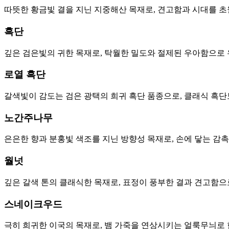
따뜻한 황금빛 결을 지닌 지중해산 목재로, 견고함과 시대를 
흑단
깊은 검은빛의 귀한 목재로, 탁월한 밀도와 절제된 우아함으로
로열 흑단
갈색빛이 감도는 검은 광택의 희귀 흑단 품종으로, 클래식 흑단
노간주나무
은은한 향과 분홍빛 색조를 지닌 방향성 목재로, 손에 닿는 감
월넛
깊은 갈색 톤의 클래식한 목재로, 표정이 풍부한 결과 견고함으
스네이크우드
극히 희귀한 이국의 목재로, 뱀 가죽을 연상시키는 얼룩무늬로 