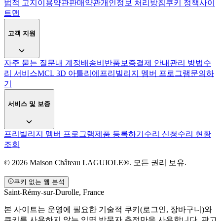
법적 고지
이용약관
판매약관
개인정보 처리방침
쿠키 정책
사이
트맵
고객 지원
자주 묻는 질문
내 계정
배송비
반품
보증
결제 안내
관리 방법
수
리 서비스
MCL 3D 아틀리에
프리빌리지 멤버 프로그램
문의하
기
서비스 및 보증
프리빌리지 멤버 프로그램
제품 등록하기
수리 신청
수리 현황
조회
© 2026 Maison Château LAGUIOLE®. 모든 권리 보유.
쿠키 없는 웹 분석
Saint-Rémy-sur-Durolle, France
본 사이트는 운영에 필요한 기술적 쿠키(로그인, 장바구니)와
쿠키를 사용하지 않는 익명 방문자 측정만을 사용합니다. 광고