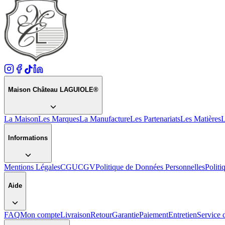
Maison Château LAGUIOLE®
La Maison
Les Marques
La Manufacture
Les Partenariats
Les Matières
L
Informations
Mentions Légales
CGU
CGV
Politique de Données Personnelles
Politi
Aide
FAQ
Mon compte
Livraison
Retour
Garantie
Paiement
Entretien
Service 