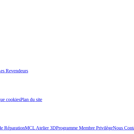
es Revendeurs
que cookies
Plan du site
de Réparation
MCL Atelier 3D
Programme Membre Privilège
Nous Conta