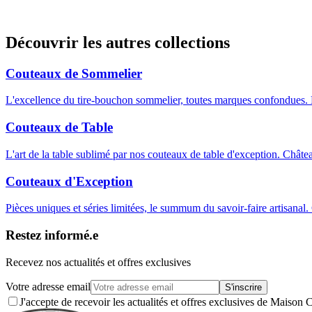
Collection Le Thiers® par Guy Vialis Couteaux Pliants
Découvrir les autres collections
466 produits
Découvrir
Couteaux de Sommelier
L'excellence du tire-bouchon sommelier, toutes marques confondue
Couteaux de Table
L'art de la table sublimé par nos couteaux de table d'exception. Châ
Couteaux d'Exception
Pièces uniques et séries limitées, le summum du savoir-faire artisanal.
Restez informé.e
Recevez nos actualités et offres exclusives
Votre adresse email
S'inscrire
J'accepte de recevoir les actualités et offres exclusives de Ma