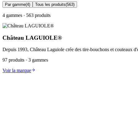
Par gamme
(4)
Tous les produits
(563)
4 gammes · 563 produits
Château LAGUIOLE®
Depuis 1993, Château Laguiole crée des tire-bouchons et couteaux d'exc
97 produits · 3 gammes
Voir la marque
C
Château LAGUIOLE® Signature Couteaux Pliants
Collection Château LAGUIOLE® Signature Couteaux Pliants
26 produits
Découvrir
C
Château LAGUIOLE® Opus Couteaux Pliants