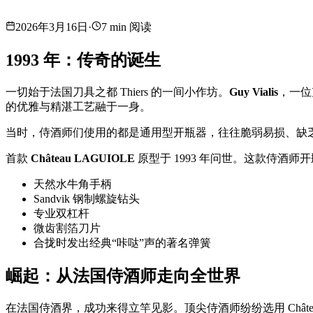
2026年3月16日
·
7 min 阅读
1993 年：传奇的诞生
一切始于法国刀具之都 Thiers 的一间小作坊。
Guy Vialis
，一位
的优雅与精湛工艺融于一身。
当时，侍酒师们使用的都是通用型开瓶器，往往脆弱易损、缺乏灵魂。
首款
Château LAGUIOLE
原型于 1993 年问世。这款侍酒师
天然水牛角手柄
Sandvik 钢制螺旋钻头
专业双杠杆
微齿割箔刀片
合拢时发出经典“咔哒”声的著名弹簧
崛起：从法国侍酒师走向全世界
在法国侍酒界，成功来得立竿见影。顶尖侍酒师纷纷选用 Châte