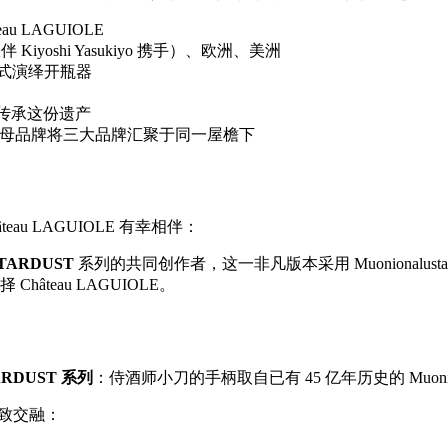
 LAGUIOLE
yoshi Yasukiyo 携手）、欧洲、美洲
式演绎开瓶器
LE®，传承这份遗产
母品牌将三大品牌汇聚于同一屋檐下
 LAGUIOLE 有幸相伴：
TARDUST
系列的共同创作者，这一非凡版本采用 Muonionalust
teau LAGUIOLE。
ARDUST 系列
：侍酒师小刀的手柄取自已有 45 亿年历史的 Muonion
极致交融：