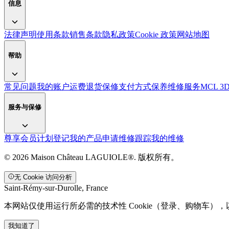
信息
法律声明
使用条款
销售条款
隐私政策
Cookie 政策
网站地图
帮助
常见问题
我的账户
运费
退货
保修
支付方式
保养
维修服务
MCL 3
服务与保修
尊享会员计划
登记我的产品
申请维修
跟踪我的维修
© 2026 Maison Château LAGUIOLE®. 版权所有。
无 Cookie 访问分析
Saint-Rémy-sur-Durolle, France
本网站仅使用运行所必需的技术性 Cookie（登录、购物车），以及
我知道了