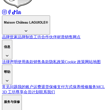
Maison Château LAGUIOLE®
品牌世家
品牌
制造工坊
合作伙伴
材质
销售网点
信息
法律声明
使用条款
销售条款
隐私政策
Cookie 政策
网站地图
帮助
常见问题
我的账户
运费
退货
保修
支付方式
保养
维修服务
MCL
3D 工坊
尊享会员计划
联系我们
服务与保修