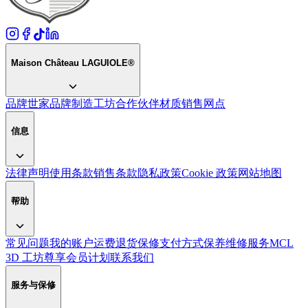
Maison Château LAGUIOLE®
品牌世家
品牌
制造工坊
合作伙伴
材质
销售网点
信息
法律声明
使用条款
销售条款
隐私政策
Cookie 政策
网站地图
帮助
常见问题
我的账户
运费
退货
保修
支付方式
保养
维修服务
MCL
3D 工坊
尊享会员计划
联系我们
服务与保修