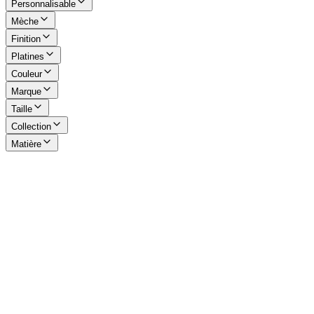
Personnalisable
Mèche
Finition
Platines
Couleur
Marque
Taille
Collection
Matière
Guy Vialis Couteau pliant Le Thiers Bois d'olivier
11 cm 1 pièce 1 mitre finition brossée
117.53 €