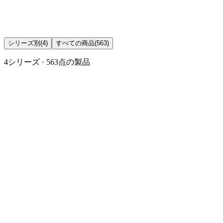
シリーズ別
(4)
すべての商品
(563)
4シリーズ · 563点の製品
Château LAGUIOLE
Since 1993, Château Laguiole has been creating exceptional
corkscrews and knives, combining traditional French craftsmanship
with modern design.
97 商品 · 3シリーズ
ブランドを見る
C