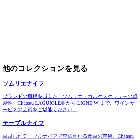
466 商品 · 1シリーズ
ブランドを見る
L
Le Thiers® by Guy Vialis Folding Knives
Le Thiers® by Guy Vialis Folding Knives Collection
他のコレクションを見る
466点の製品
詳しく見る
ソムリエナイフ
ブランドの垣根を越えた、ソムリエ・コルクスクリューの卓
越性。Château LAGUIOLE® から LIGNE W まで、ワインサ
ービスの芸術をご堪能ください。
テーブルナイフ
卓越したテーブルナイフで昇華される食卓の芸術。Château