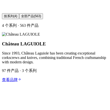
按系列
(4)
全部产品
(563)
4 个系列 · 563 件产品
Château LAGUIOLE
Since 1993, Château Laguiole has been creating exceptional
corkscrews and knives, combining traditional French craftsmanship
with modern design.
97 件产品 · 3 个系列
查看品牌
C
Château LAGUIOLE® Signature Folding Knives
Château LAGUIOLE® Signature Folding Knives Collection