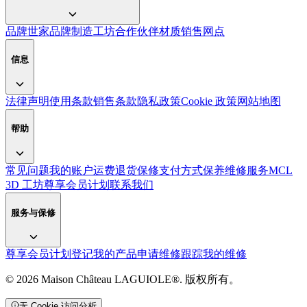
品牌世家
品牌
制造工坊
合作伙伴
材质
销售网点
信息
法律声明
使用条款
销售条款
隐私政策
Cookie 政策
网站地图
帮助
常见问题
我的账户
运费
退货
保修
支付方式
保养
维修服务
MCL
3D 工坊
尊享会员计划
联系我们
服务与保修
尊享会员计划
登记我的产品
申请维修
跟踪我的维修
© 2026 Maison Château LAGUIOLE®. 版权所有。
无 Cookie 访问分析