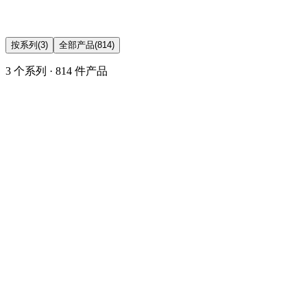
按系列
(3)
全部产品
(814)
3 个系列 · 814 件产品
Château LAGUIOLE
Since 1993, Château Laguiole has been creating exceptional
corkscrews and knives, combining traditional French craftsmanship
with modern design.
281 件产品 · 2 个系列
查看品牌
C
Château LAGUIOLE® Heritage Table Knives