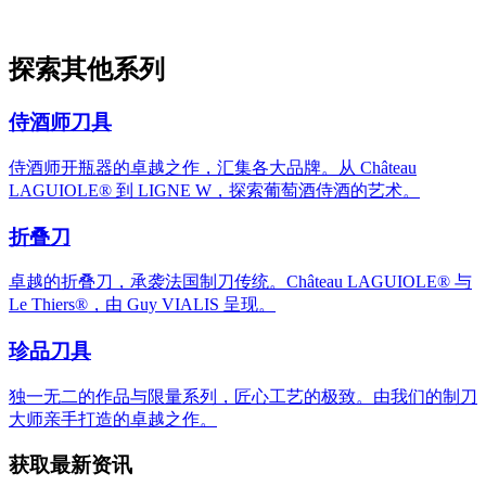
Le Thiers® by Guy Vialis Table Knives Collection
探索其他系列
533 件产品
探索
侍酒师刀具
侍酒师开瓶器的卓越之作，汇集各大品牌。从 Château
LAGUIOLE® 到 LIGNE W，探索葡萄酒侍酒的艺术。
折叠刀
卓越的折叠刀，承袭法国制刀传统。Château LAGUIOLE® 与
Le Thiers®，由 Guy VIALIS 呈现。
珍品刀具
独一无二的作品与限量系列，匠心工艺的极致。由我们的制刀
大师亲手打造的卓越之作。
获取最新资讯