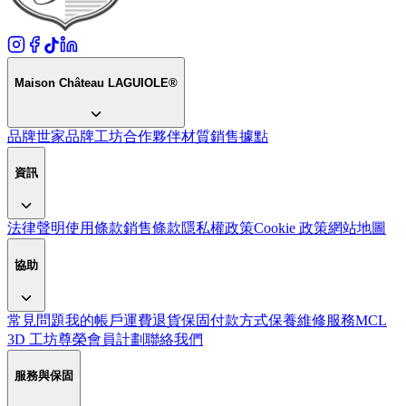
Maison Château LAGUIOLE®
品牌世家
品牌
工坊
合作夥伴
材質
銷售據點
資訊
法律聲明
使用條款
銷售條款
隱私權政策
Cookie 政策
網站地圖
協助
常見問題
我的帳戶
運費
退貨
保固
付款方式
保養
維修服務
MCL
3D 工坊
尊榮會員計劃
聯絡我們
服務與保固