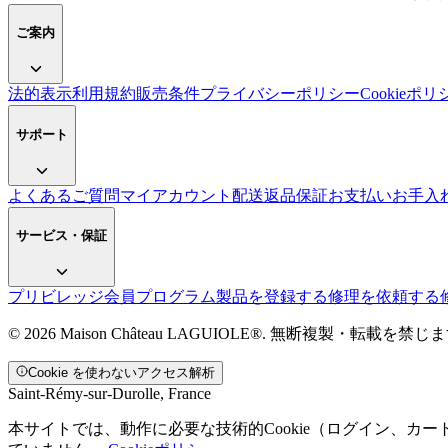
ご案内
法的表示
利用規約
販売条件
プライバシーポリシー
Cookieポリ
サポート
よくあるご質問
マイアカウント
配送
返品
保証
お支払い
お手入
サービス・保証
プリビレッジ会員プログラム
製品を登録する
修理を依頼する
© 2026 Maison Château LAGUIOLE®. 無断複製・転載を禁じ
Cookie を使わないアクセス解析
Saint-Rémy-sur-Durolle, France
本サイトでは、動作に必要な技術的Cookie（ログイン、カー