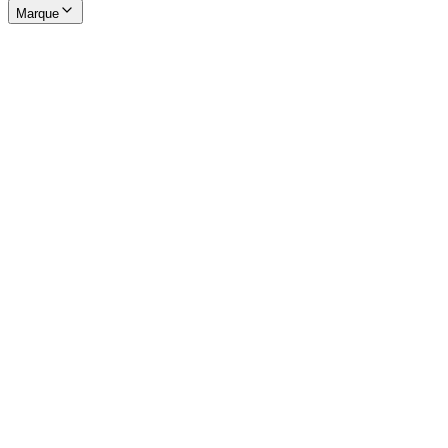
Marque
Château LAGUIOLE Classic ソムリエナイフ スネ
ークウッド（鏡面仕上げ）
240.00 €
Château LAGUIOLE Classic ソムリエナイフ ブロ
ンドホーン（鏡面仕上げ）
240.00 €