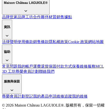
Maison Château LAGUIOLE®
品牌世家
品牌
工坊
合作夥伴
材質
銷售據點
資訊
法律聲明
使用條款
銷售條款
隱私權政策
Cookie 政策
網站地圖
協助
常見問題
我的帳戶
運費
退貨
保固
付款方式
保養
維修服務
MCL
3D 工坊
尊榮會員計劃
聯絡我們
服務與保固
尊榮會員計劃
登記我的產品
申請維修
追蹤我的維修
© 2026 Maison Château LAGUIOLE®. 版權所有，保留一切權